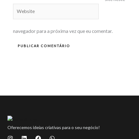
Website
navegador para a próxima vez que eu comentar.
Oferecemos ideias criativas para o seu negócio!
I
L
F
W