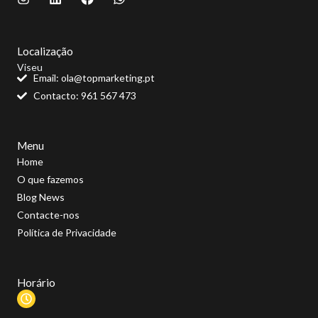
n
i
a
h
s
n
c
a
t
k
e
t
a
e
b
s
Localização
g
d
o
a
Viseu
r
i
o
p
Email: ola@topmarketing.pt
a
n
k
p
Contacto: 961 567 473
m
Menu
Home
O que fazemos
Blog News
Contacte-nos
Política de Privacidade
Horário