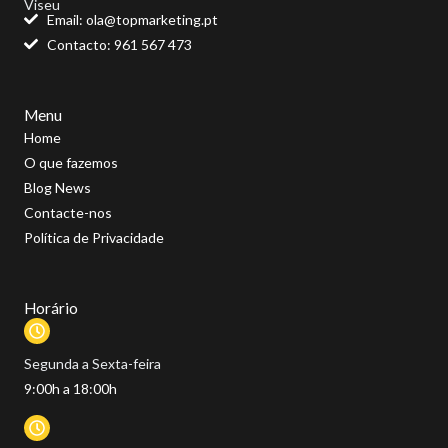
Viseu
r
i
o
p
Email: ola@topmarketing.pt
a
n
k
p
Contacto: 961 567 473
m
Menu
Home
O que fazemos
Blog News
Contacte-nos
Política de Privacidade
Horário
Segunda a Sexta-feira
9:00h a 18:00h