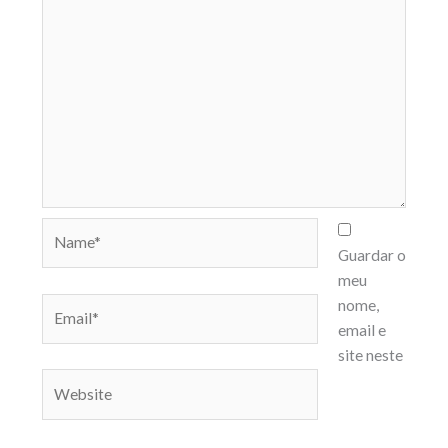
Name*
Guardar o
meu
Email*
nome,
email e
site neste
Website