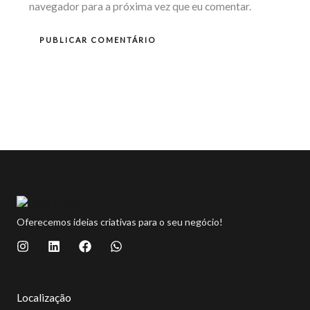
navegador para a próxima vez que eu comentar.
Oferecemos ideias criativas para o seu negócio!
I
L
F
W
n
i
a
h
s
n
c
a
t
k
e
t
a
e
b
s
Localização
g
d
o
a