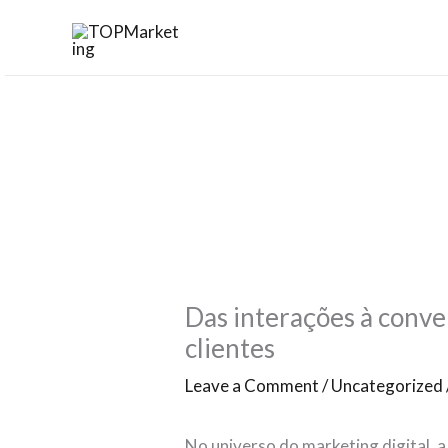
Skip
to
content
Das interações à conve
clientes
Leave a Comment
/
Uncategorized
No universo do marketing digital,