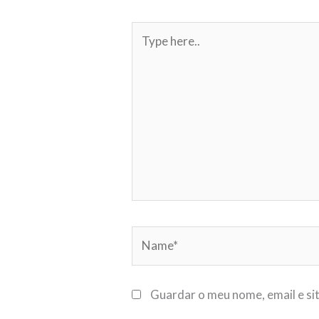
Type
here..
Name*
Guardar o meu nome, email e si