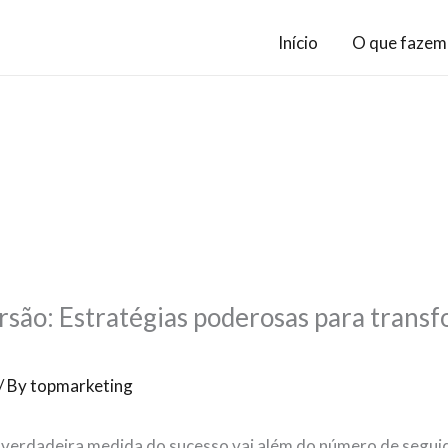
Início
O que fazem
rsão: Estratégias poderosas para trans
/ By
topmarketing
 a verdadeira medida do sucesso vai além do número de segu