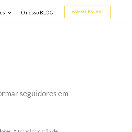
os
O nosso BLOG
VAMOS FALAR!
formar seguidores em
idores. A transformação de